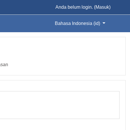
Anda belum login. (
Masuk
)
Bahasa Indonesia ‎(id)‎
asan