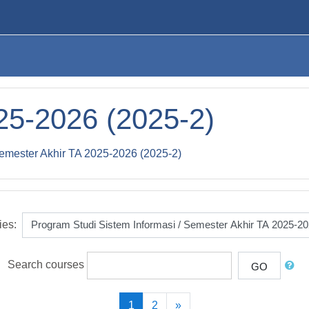
25-2026 (2025-2)
emester Akhir TA 2025-2026 (2025-2)
ies:
Search courses
GO
(current)
Next
1
2
»