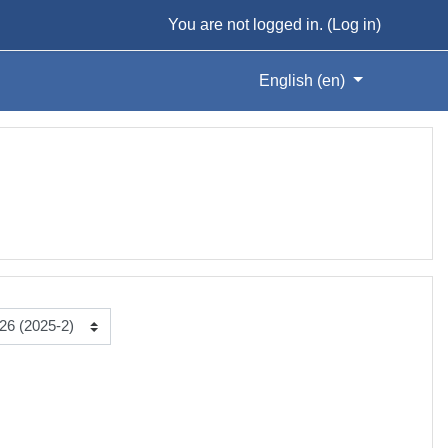
You are not logged in. (
Log in
)
English ‎(en)‎